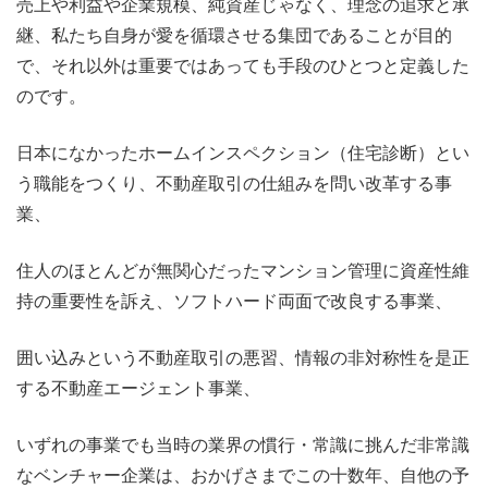
売上や利益や企業規模、純資産じゃなく、理念の追求と承
継、私たち自身が愛を循環させる集団であることが目的
で、それ以外は重要ではあっても手段のひとつと定義した
のです。
日本になかったホームインスペクション（住宅診断）とい
う職能をつくり、不動産取引の仕組みを問い改革する事
業、
住人のほとんどが無関心だったマンション管理に資産性維
持の重要性を訴え、ソフトハード両面で改良する事業、
囲い込みという不動産取引の悪習、情報の非対称性を是正
する不動産エージェント事業、
いずれの事業でも当時の業界の慣行・常識に挑んだ非常識
なベンチャー企業は、おかげさまでこの十数年、自他の予