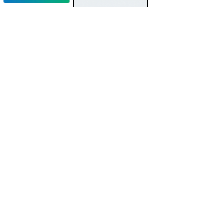
地図の無い時代に、
未来の旗を立てる。
TOPPAGE
SOCIAL BUSINESS
ホームインスペクション
マンション管理組合コンサルティング
らくだ不動産株式会社