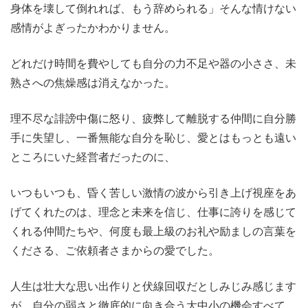
身体を壊して倒れれば、もう辞められる」そんな情けない
感情がよぎったかわかりません。
どれだけ時間を費やしても自分の力不足や器の小ささ、未
熟さへの焦燥感は消えなかった。
理不尽な誹謗中傷に怒り、疲弊して離脱する仲間に自分勝
手に失望し、一番無能な自分を恥じ、愛とはもっとも遠い
ところにいた経営者だったのに、
いつもいつも、昏く苦しい激情の波から引き上げ視座をあ
げてくれたのは、理念と未来を信じ、仕事に誇りを感じて
くれる仲間たちや、何度も最上級のお礼や励ましの言葉を
くださる、ご依頼者さまからの愛でした。
人生は壮大な思い出作りと伏線回収だとしみじみ感じます
が、自分の弱さと徹底的に向き合う大中小の機会すべて