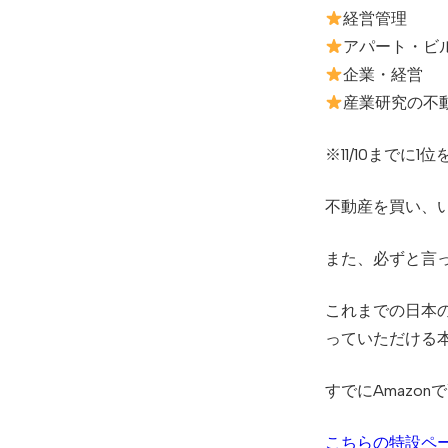
経営管理
アパート・ビ
企業・経営
産業研究の不
※11/10までに
不動産を買い、
また、必ずと言
これまでの日本
っていただける
すでにAmazo
こちらの特設ペ