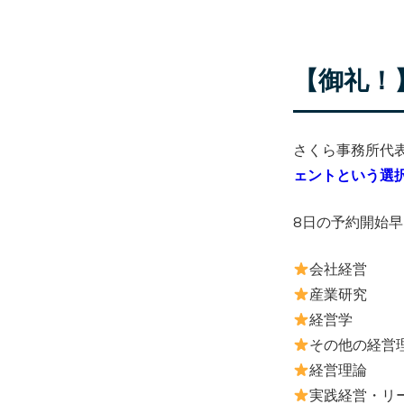
【御礼！】
さくら事務所代
ェントという選
8日の予約開始早
会社経営
産業研究
経営学
その他の経営
経営理論
実践経営・リ