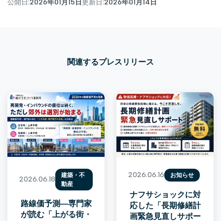
公開日:
2026年01月15日
更新日:
2026年01月14日
関連するプレスリリース
2026.06.16
建築・不
お知らせ
2026.06.18
動産
ナフサショックに対
路線価予測―専門家
応した「長期修繕計
が読む「上がる街・
画緊急見直しサポー