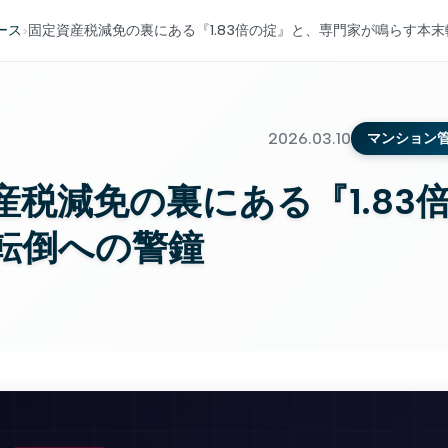
ース
固定資産税減免の裏にある『1.83倍の掟』と、専門家が鳴らす本
>
2026.03.10
マンション
産税減免の裏にある『1.8
転倒への警鐘