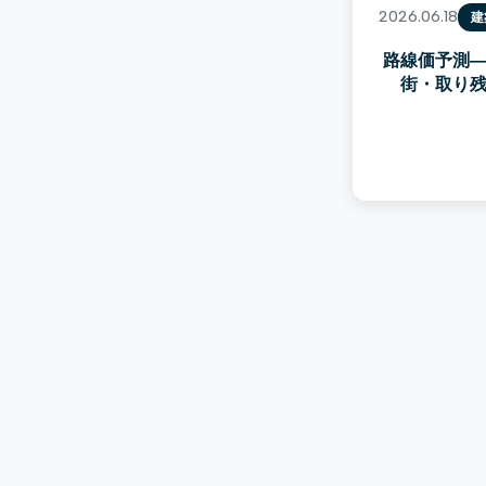
2026.06.18
建
路線価予測
街・取り