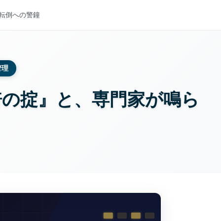
末転倒への警鐘
管理
3倍の掟』と、専門家が鳴ら