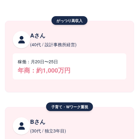
がっつり高収入
Aさん
(40代 / 設計事務所経営)
稼働：月20日〜25日
年商：約1,000万円
子育て・Wワーク重視
Bさん
(30代 / 独立3年目)