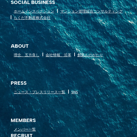
SOCIAL BUSINESS
ホームインスペクション
マンション管理組合コンサルティング
らくだ不動産株式会社
ABOUT
理念、五方良し
会社情報、沿革
創業ものがたり
PRESS
ニュース・プレスリリース一覧
SNS
MEMBERS
メンバー一覧
RECRUIT